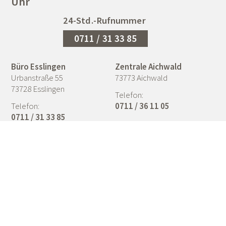
Uhr
24-Std.-Rufnummer
0711 / 31 33 85
Büro Esslingen
Zentrale Aichwald
Urbanstraße 55
73773 Aichwald
73728 Esslingen
Telefon:
Telefon:
0711 / 36 11 05
0711 / 31 33 85
© 2026 Bestattungsinstitut Arthur Dorn OHG
Impressum
Datenschutz